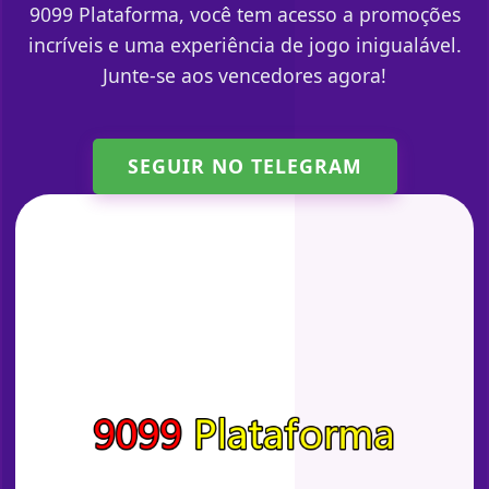
9099 Plataforma, você tem acesso a promoções
incríveis e uma experiência de jogo inigualável.
Junte-se aos vencedores agora!
SEGUIR NO TELEGRAM