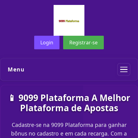
Login
Registrar-se
Menu
📱 9099 Plataforma A Melhor
Plataforma de Apostas
Cadastre-se na 9099 Plataforma para ganhar
bônus no cadastro e em cada recarga. Com a