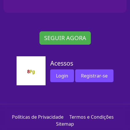
SEGUIR AGORA
Acessos
Login
Registrar-se
Políticas de Privacidade
Termos e Condições
Sitemap