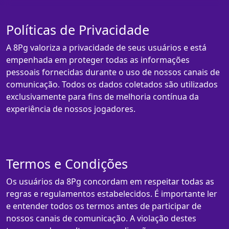
Políticas de Privacidade
A 8Pg valoriza a privacidade de seus usuários e está
empenhada em proteger todas as informações
pessoais fornecidas durante o uso de nossos canais de
comunicação. Todos os dados coletados são utilizados
exclusivamente para fins de melhoria contínua da
experiência de nossos jogadores.
Termos e Condições
Os usuários da 8Pg concordam em respeitar todas as
regras e regulamentos estabelecidos. É importante ler
e entender todos os termos antes de participar de
nossos canais de comunicação. A violação destes