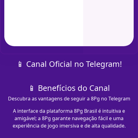
📱 Canal Oficial no Telegram!
📱 Benefícios do Canal
Descubra as vantagens de seguir a 8Pg no Telegram
A interface da plataforma 8Pg Brasil é intuitiva e
amigável; a 8Pg garante navegação fácil e uma
experiência de jogo imersiva e de alta qualidade.