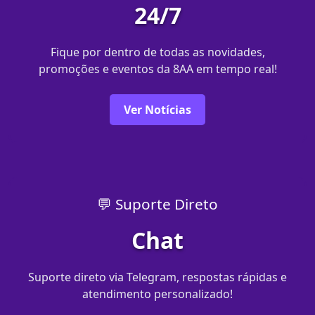
24/7
Fique por dentro de todas as novidades,
promoções e eventos da 8AA em tempo real!
Ver Notícias
💬 Suporte Direto
Chat
Suporte direto via Telegram, respostas rápidas e
atendimento personalizado!