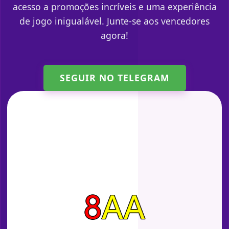
acesso a promoções incríveis e uma experiência
de jogo inigualável. Junte-se aos vencedores
agora!
SEGUIR NO TELEGRAM