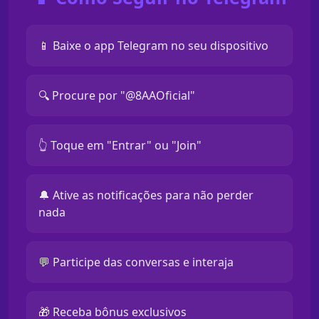
📱 Baixe o app Telegram no seu dispositivo
🔍 Procure por "@8AAOficial"
👆 Toque em "Entrar" ou "Join"
🔔 Ative as notificações para não perder
nada
💬 Participe das conversas e interaja
🎁 Receba bônus exclusivos