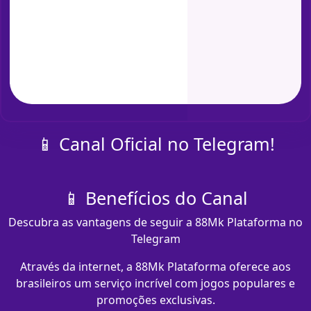
📱 Canal Oficial no Telegram!
📱 Benefícios do Canal
Descubra as vantagens de seguir a 88Mk Plataforma no
Telegram
Através da internet, a 88Mk Plataforma oferece aos
brasileiros um serviço incrível com jogos populares e
promoções exclusivas.