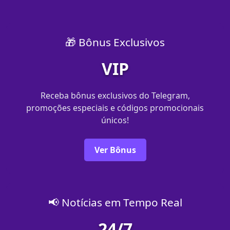
🎁 Bônus Exclusivos
VIP
Receba bônus exclusivos do Telegram,
promoções especiais e códigos promocionais
únicos!
Ver Bônus
📢 Notícias em Tempo Real
24/7