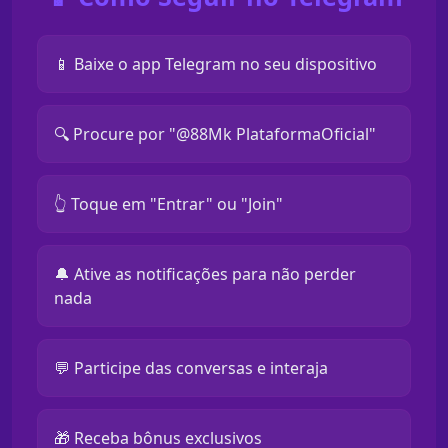
📱 Baixe o app Telegram no seu dispositivo
🔍 Procure por "@88Mk PlataformaOficial"
👆 Toque em "Entrar" ou "Join"
🔔 Ative as notificações para não perder
nada
💬 Participe das conversas e interaja
🎁 Receba bônus exclusivos