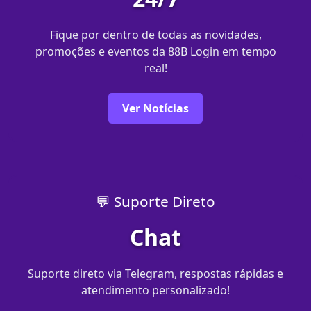
Fique por dentro de todas as novidades,
promoções e eventos da 88B Login em tempo
real!
Ver Notícias
💬 Suporte Direto
Chat
Suporte direto via Telegram, respostas rápidas e
atendimento personalizado!