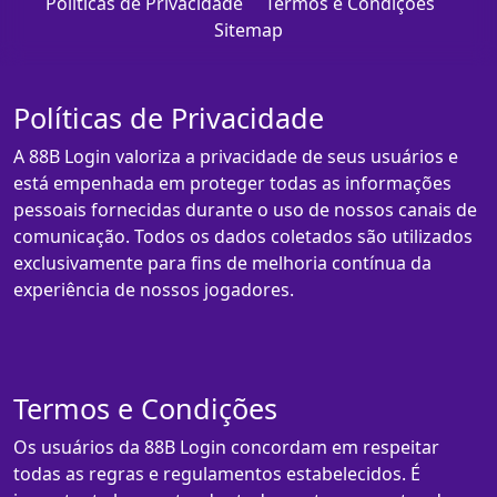
Políticas de Privacidade
Termos e Condições
Sitemap
Políticas de Privacidade
A 88B Login valoriza a privacidade de seus usuários e
está empenhada em proteger todas as informações
pessoais fornecidas durante o uso de nossos canais de
comunicação. Todos os dados coletados são utilizados
exclusivamente para fins de melhoria contínua da
experiência de nossos jogadores.
Termos e Condições
Os usuários da 88B Login concordam em respeitar
todas as regras e regulamentos estabelecidos. É