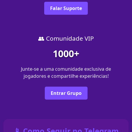
Falar Suporte
👥 Comunidade VIP
1000+
Junte-se a uma comunidade exclusiva de
jogadores e compartilhe experiências!
Entrar Grupo
📱 Como Seguir no Telegram