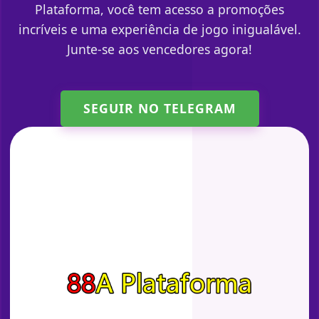
Plataforma, você tem acesso a promoções
incríveis e uma experiência de jogo inigualável.
Junte-se aos vencedores agora!
SEGUIR NO TELEGRAM