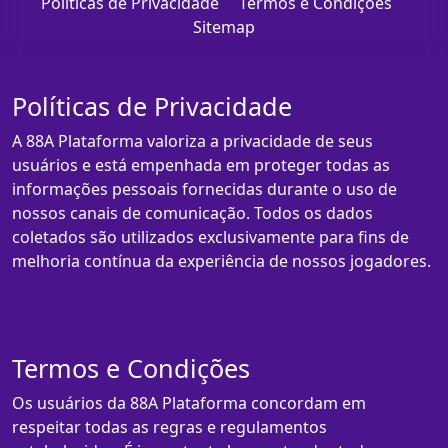
Políticas de Privacidade
Termos e Condições
Sitemap
Políticas de Privacidade
A 88A Plataforma valoriza a privacidade de seus
usuários e está empenhada em proteger todas as
informações pessoais fornecidas durante o uso de
nossos canais de comunicação. Todos os dados
coletados são utilizados exclusivamente para fins de
melhoria contínua da experiência de nossos jogadores.
Termos e Condições
Os usuários da 88A Plataforma concordam em
respeitar todas as regras e regulamentos