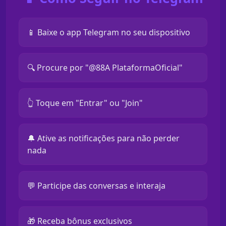
📱 Baixe o app Telegram no seu dispositivo
🔍 Procure por "@88A PlataformaOficial"
👆 Toque em "Entrar" ou "Join"
🔔 Ative as notificações para não perder
nada
💬 Participe das conversas e interaja
🎁 Receba bônus exclusivos