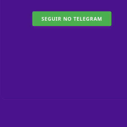
SEGUIR NO TELEGRAM