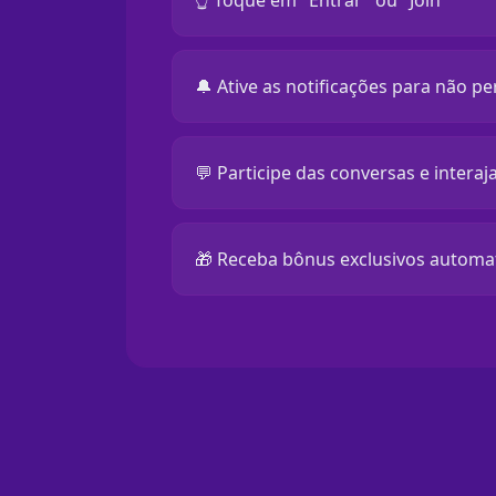
👆 Toque em "Entrar" ou "Join"
🔔 Ative as notificações para não p
💬 Participe das conversas e interaj
🎁 Receba bônus exclusivos autom