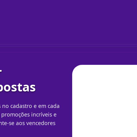
r
postas
 no cadastro e em cada
 promoções incríveis e
unte-se aos vencedores