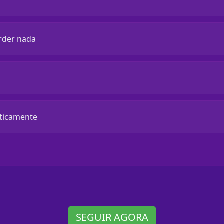
erder nada
a
aticamente
SEGUIR AGORA