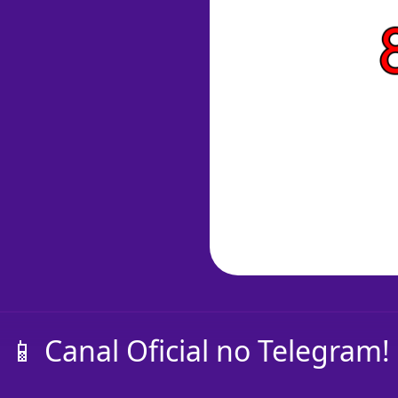
📱 Canal Oficial no Telegram!