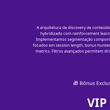
A arquitetura de discovery de conteúdo
hybridizado com reinforcement learn
Implementamos segmentação comportament
focados em session length, bonus hunter
metrics. Filtros avançados permitem dri
🎁 Bônus Exclu
VIP