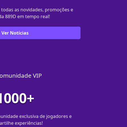
e todas as novidades, promoções e
da 889D em tempo real!
Ver Notícias
Comunidade VIP
1000+
unidade exclusiva de jogadores e
rtilhe experiências!