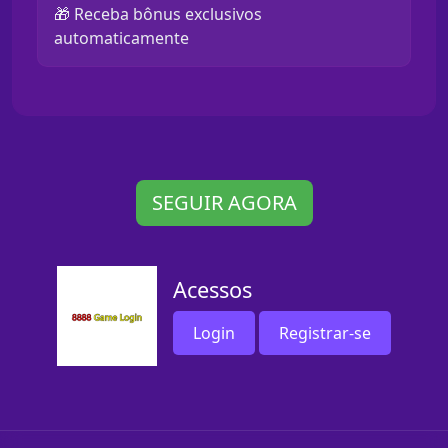
🎁 Receba bônus exclusivos
automaticamente
SEGUIR AGORA
Acessos
Login
Registrar-se