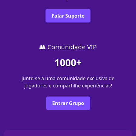
Falar Suporte
👥 Comunidade VIP
1000+
Junte-se a uma comunidade exclusiva de
jogadores e compartilhe experiências!
Entrar Grupo