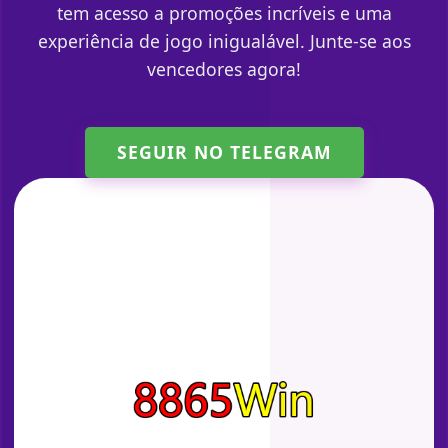
tem acesso a promoções incríveis e uma
experiência de jogo inigualável. Junte-se aos
vencedores agora!
SEGUIR NO TELEGRAM