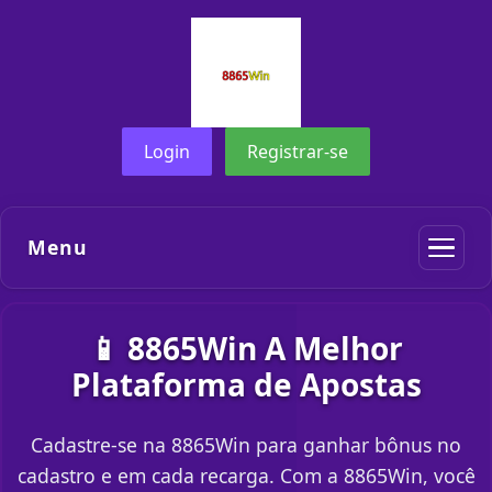
Login
Registrar-se
Menu
📱 8865Win A Melhor
Plataforma de Apostas
Cadastre-se na 8865Win para ganhar bônus no
cadastro e em cada recarga. Com a 8865Win, você