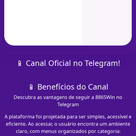
📱 Canal Oficial no Telegram!
📱 Benefícios do Canal
Descubra as vantagens de seguir a 8865Win no
Telegram
A plataforma foi projetada para ser simples, acessível e
eficiente. Ao acessar, o usuário encontra um ambiente
claro, com menus organizados por categoria: