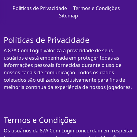
Políticas de Privacidade
Termos e Condições
Sitemap
Políticas de Privacidade
A 87A Com Login valoriza a privacidade de seus
usuários e está empenhada em proteger todas as
informações pessoais fornecidas durante o uso de
nossos canais de comunicação. Todos os dados
coletados são utilizados exclusivamente para fins de
melhoria contínua da experiência de nossos jogadores.
Termos e Condições
Os usuários da 87A Com Login concordam em respeitar