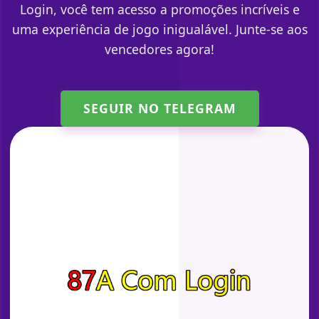
Login, você tem acesso a promoções incríveis e
uma experiência de jogo inigualável. Junte-se aos
vencedores agora!
SEGUIR NO TELEGRAM