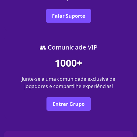
Falar Suporte
👥 Comunidade VIP
1000+
Junte-se a uma comunidade exclusiva de
jogadores e compartilhe experiências!
Entrar Grupo