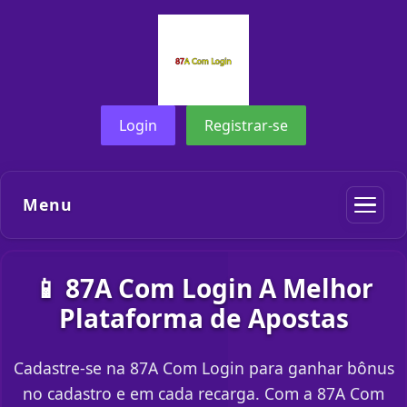
Login
Registrar-se
Menu
📱 87A Com Login A Melhor
Plataforma de Apostas
Cadastre-se na 87A Com Login para ganhar bônus
no cadastro e em cada recarga. Com a 87A Com