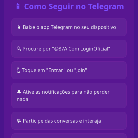
📱 Como Seguir no Telegram
📱 Baixe o app Telegram no seu dispositivo
🔍 Procure por "@87A Com LoginOficial"
👆 Toque em "Entrar" ou "Join"
🔔 Ative as notificações para não perder
nada
💬 Participe das conversas e interaja