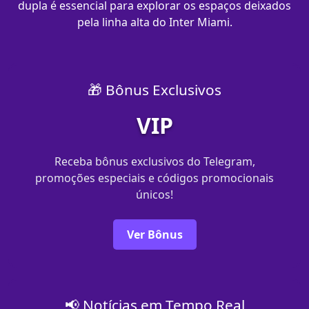
dupla é essencial para explorar os espaços deixados
pela linha alta do Inter Miami.
🎁 Bônus Exclusivos
VIP
Receba bônus exclusivos do Telegram,
promoções especiais e códigos promocionais
únicos!
Ver Bônus
📢 Notícias em Tempo Real