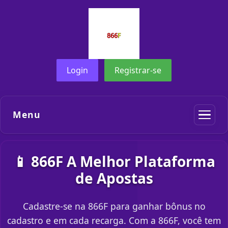
Login
Registrar-se
Menu
📱 866F A Melhor Plataforma
de Apostas
Cadastre-se na 866F para ganhar bônus no
cadastro e em cada recarga. Com a 866F, você tem