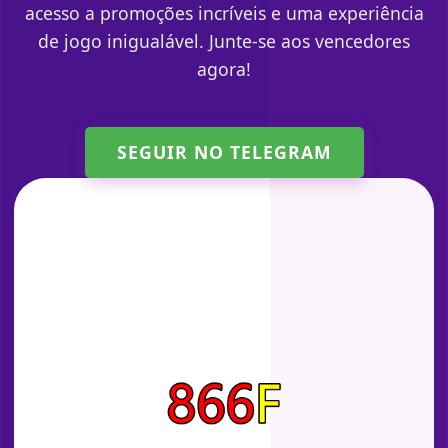
acesso a promoções incríveis e uma experiência
de jogo inigualável. Junte-se aos vencedores
agora!
SEGUIR NO TELEGRAM