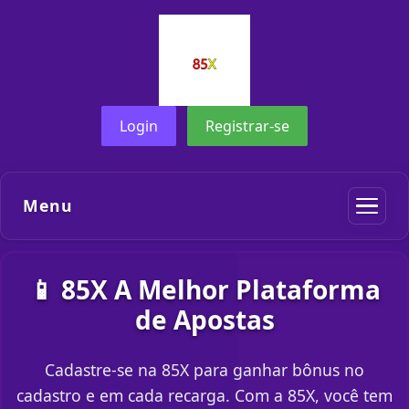
Login
Registrar-se
Menu
📱 85X A Melhor Plataforma
de Apostas
Cadastre-se na 85X para ganhar bônus no
cadastro e em cada recarga. Com a 85X, você tem