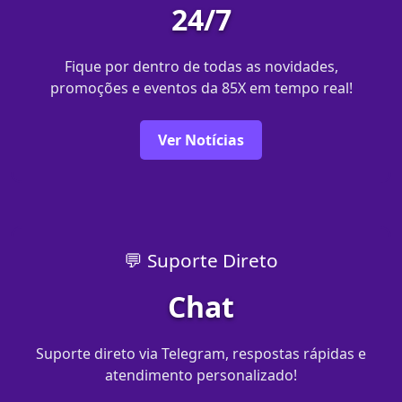
24/7
Fique por dentro de todas as novidades,
promoções e eventos da 85X em tempo real!
Ver Notícias
💬 Suporte Direto
Chat
Suporte direto via Telegram, respostas rápidas e
atendimento personalizado!