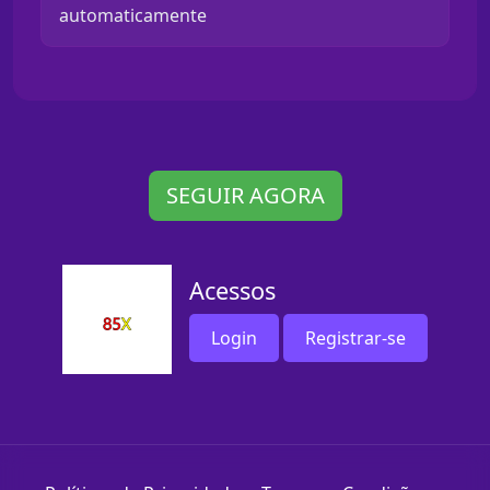
automaticamente
SEGUIR AGORA
Acessos
Login
Registrar-se