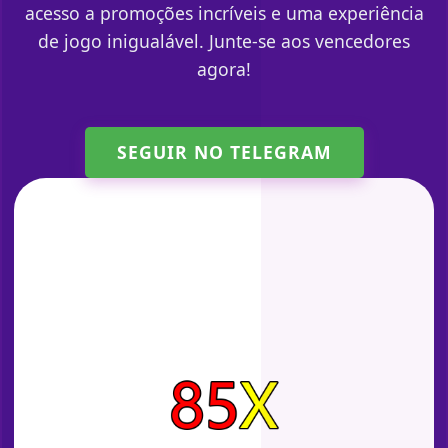
acesso a promoções incríveis e uma experiência
de jogo inigualável. Junte-se aos vencedores
agora!
SEGUIR NO TELEGRAM