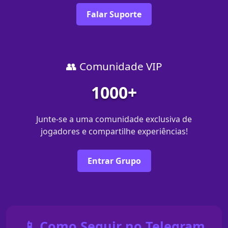
Falar Suporte
👥 Comunidade VIP
1000+
Junte-se a uma comunidade exclusiva de
jogadores e compartilhe experiências!
Entrar Grupo
📱 Como Seguir no Telegram