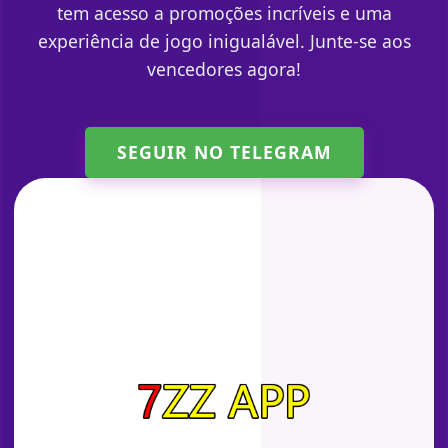
tem acesso a promoções incríveis e uma
experiência de jogo inigualável. Junte-se aos
vencedores agora!
SEGUIR NO TELEGRAM