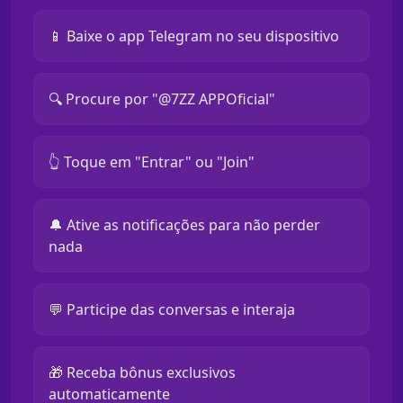
📱 Baixe o app Telegram no seu dispositivo
🔍 Procure por "@7ZZ APPOficial"
👆 Toque em "Entrar" ou "Join"
🔔 Ative as notificações para não perder
nada
💬 Participe das conversas e interaja
🎁 Receba bônus exclusivos
automaticamente