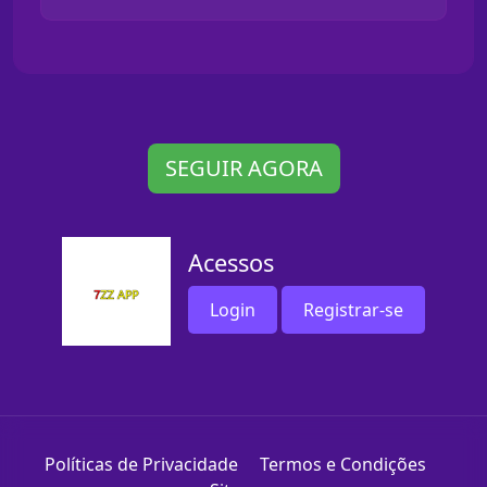
SEGUIR AGORA
Acessos
Login
Registrar-se
Políticas de Privacidade
Termos e Condições