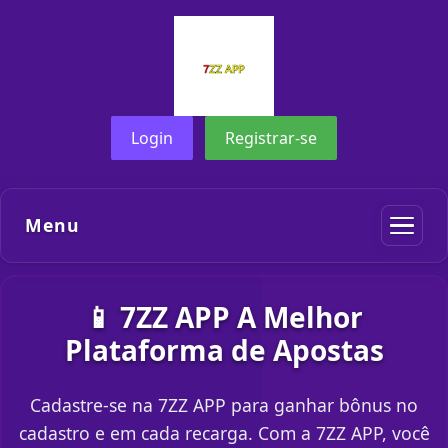
Login
Registrar-se
Menu
📱 7ZZ APP A Melhor
Plataforma de Apostas
Cadastre-se na 7ZZ APP para ganhar bônus no
cadastro e em cada recarga. Com a 7ZZ APP, você