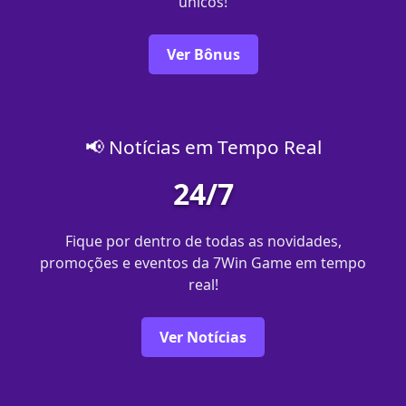
únicos!
Ver Bônus
📢 Notícias em Tempo Real
24/7
Fique por dentro de todas as novidades,
promoções e eventos da 7Win Game em tempo
real!
Ver Notícias