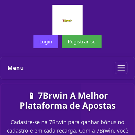
Login
Registrar-se
Menu
📱 7Brwin A Melhor
Plataforma de Apostas
Cadastre-se na 7Brwin para ganhar bônus no
cadastro e em cada recarga. Com a 7Brwin, você