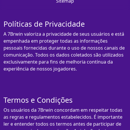
Sitemap
Políticas de Privacidade
A 7Brwin valoriza a privacidade de seus usuários e está
empenhada em proteger todas as informações
pessoais fornecidas durante o uso de nossos canais de
comunicação. Todos os dados coletados são utilizados
exclusivamente para fins de melhoria contínua da
experiência de nossos jogadores.
Termos e Condições
Os usuários da 7Brwin concordam em respeitar todas
as regras e regulamentos estabelecidos. É importante
ler e entender todos os termos antes de participar de