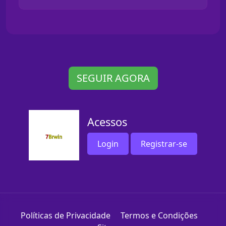
SEGUIR AGORA
Acessos
Login
Registrar-se
Políticas de Privacidade
Termos e Condições