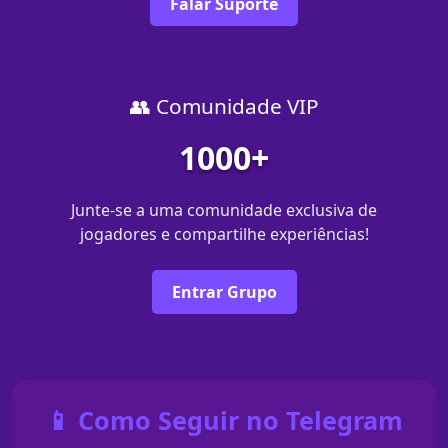
Falar Suporte
👥 Comunidade VIP
1000+
Junte-se a uma comunidade exclusiva de
jogadores e compartilhe experiências!
Entrar Grupo
📱 Como Seguir no Telegram