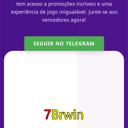
tem acesso a promoções incríveis e uma
experiência de jogo inigualável. Junte-se aos
vencedores agora!
SEGUIR NO TELEGRAM