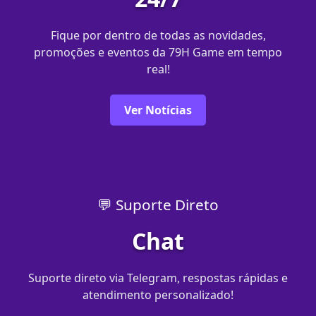
Fique por dentro de todas as novidades,
promoções e eventos da 79H Game em tempo
real!
Ver Notícias
💬 Suporte Direto
Chat
Suporte direto via Telegram, respostas rápidas e
atendimento personalizado!