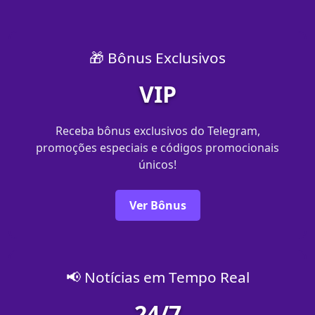
🎁 Bônus Exclusivos
VIP
Receba bônus exclusivos do Telegram,
promoções especiais e códigos promocionais
únicos!
Ver Bônus
📢 Notícias em Tempo Real
24/7