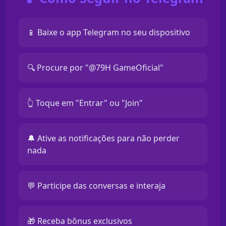
📱 Baixe o app Telegram no seu dispositivo
🔍 Procure por "@79H GameOficial"
👆 Toque em "Entrar" ou "Join"
🔔 Ative as notificações para não perder
nada
💬 Participe das conversas e interaja
🎁 Receba bônus exclusivos