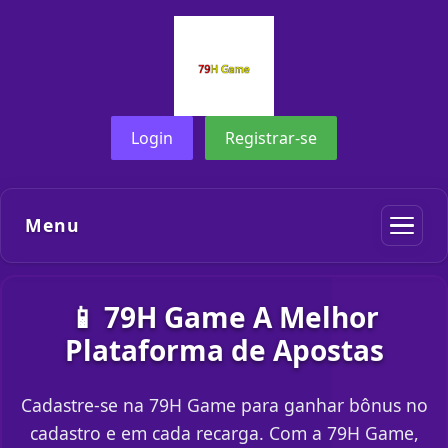
Login
Registrar-se
Menu
📱 79H Game A Melhor
Plataforma de Apostas
Cadastre-se na 79H Game para ganhar bônus no
cadastro e em cada recarga. Com a 79H Game,