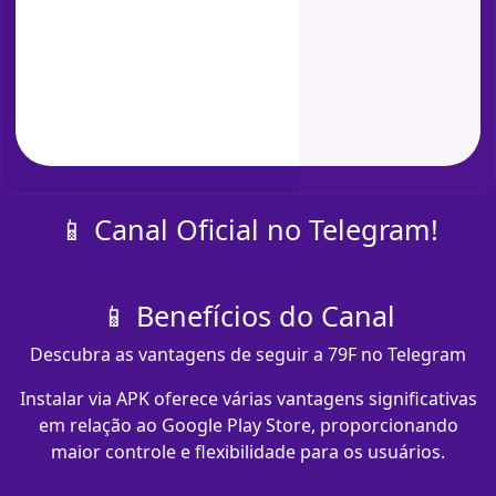
📱 Canal Oficial no Telegram!
📱 Benefícios do Canal
Descubra as vantagens de seguir a 79F no Telegram
Instalar via APK oferece várias vantagens significativas
em relação ao Google Play Store, proporcionando
maior controle e flexibilidade para os usuários.