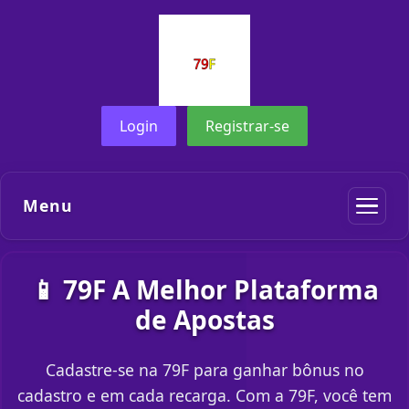
Login
Registrar-se
Menu
📱 79F A Melhor Plataforma
de Apostas
Cadastre-se na 79F para ganhar bônus no
cadastro e em cada recarga. Com a 79F, você tem