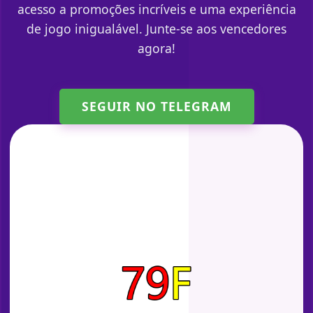
acesso a promoções incríveis e uma experiência
de jogo inigualável. Junte-se aos vencedores
agora!
SEGUIR NO TELEGRAM