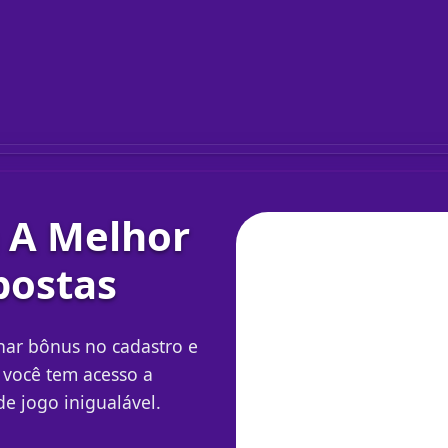
 A Melhor
postas
ar bônus no cadastro e
você tem acesso a
e jogo inigualável.