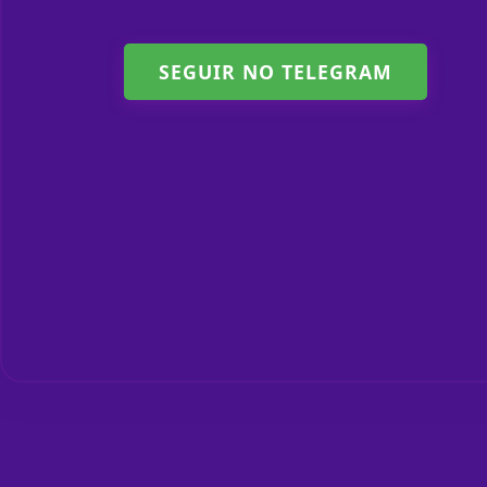
SEGUIR NO TELEGRAM