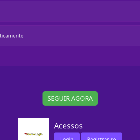
a
aticamente
SEGUIR AGORA
Acessos
Login
Registrar-se