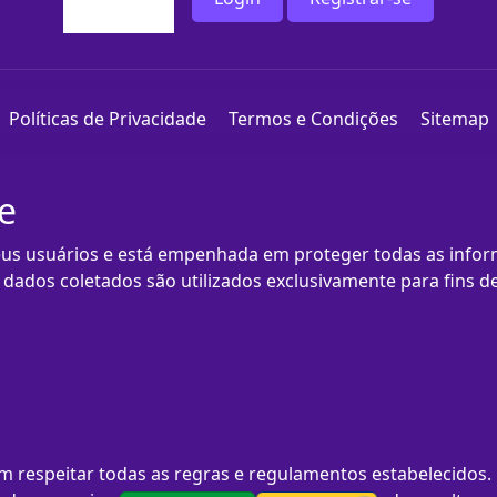
Políticas de Privacidade
Termos e Condições
Sitemap
de
seus usuários e está empenhada em proteger todas as infor
dados coletados são utilizados exclusivamente para fins d
respeitar todas as regras e regulamentos estabelecidos. É