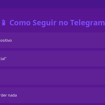
📱 Como Seguir no Telegram
ositivo
ial"
erder nada