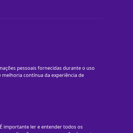
mações pessoais fornecidas durante o uso
e melhoria contínua da experiência de
 importante ler e entender todos os