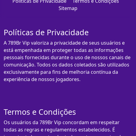
Políticas de Privacidade
Termos e Condições
Sitemap
Políticas de Privacidade
A 789Br Vip valoriza a privacidade de seus usuários e
está empenhada em proteger todas as informações
pessoais fornecidas durante o uso de nossos canais de
comunicação. Todos os dados coletados são utilizados
exclusivamente para fins de melhoria contínua da
experiência de nossos jogadores.
Termos e Condições
Os usuários da 789Br Vip concordam em respeitar
todas as regras e regulamentos estabelecidos. É