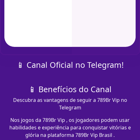
📱 Canal Oficial no Telegram!
📱 Benefícios do Canal
Descubra as vantagens de seguir a 789Br Vip no
Telegram
Nos jogos da 789Br Vip , os jogadores podem usar
habilidades e experiência para conquistar vitórias e
glória na plataforma 789Br Vip Brasil .