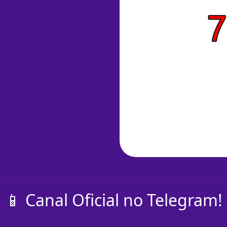
📱 Canal Oficial no Telegram!