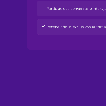
💬 Participe das conversas e interaj
🎁 Receba bônus exclusivos autom