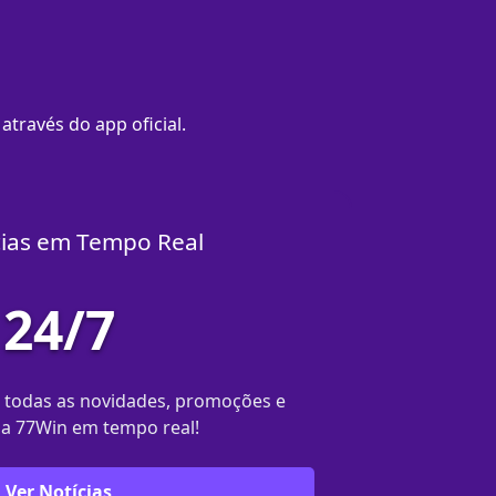
través do app oficial.
cias em Tempo Real
24/7
e todas as novidades, promoções e
a 77Win em tempo real!
Ver Notícias