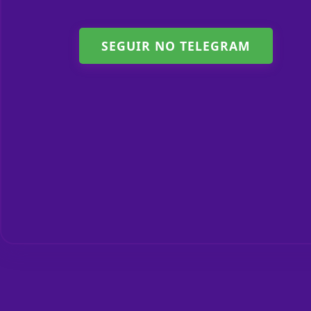
SEGUIR NO TELEGRAM