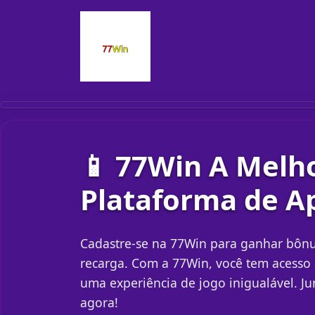
📱 77Win A Melh
Plataforma de A
Cadastre-se na 77Win para ganhar bônu
recarga. Com a 77Win, você tem acesso 
uma experiência de jogo inigualável. J
agora!