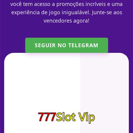
você tem acesso a promoções incríveis e uma
experiência de jogo inigualável. Junte-se aos
vencedores agora!
SEGUIR NO TELEGRAM