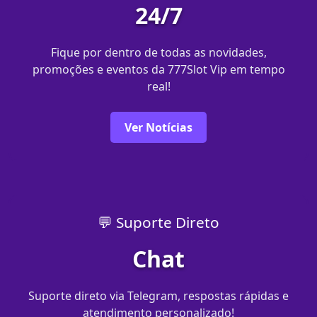
24/7
Fique por dentro de todas as novidades,
promoções e eventos da 777Slot Vip em tempo
real!
Ver Notícias
💬 Suporte Direto
Chat
Suporte direto via Telegram, respostas rápidas e
atendimento personalizado!