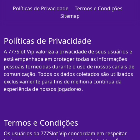
Políticas de Privacidade
Termos e Condições
Sitemap
Políticas de Privacidade
A 777Slot Vip valoriza a privacidade de seus usuários e
está empenhada em proteger todas as informações
pessoais fornecidas durante o uso de nossos canais de
comunicação. Todos os dados coletados são utilizados
exclusivamente para fins de melhoria contínua da
experiência de nossos jogadores.
Termos e Condições
Os usuários da 777Slot Vip concordam em respeitar