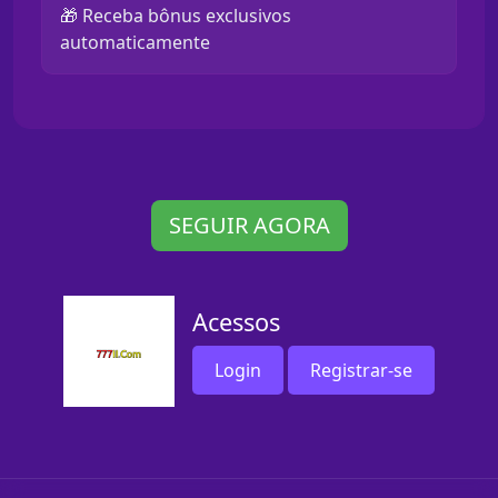
🎁 Receba bônus exclusivos
automaticamente
SEGUIR AGORA
Acessos
Login
Registrar-se