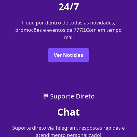
24/7
Fique por dentro de todas as novidades,
promoções e eventos da 777II.Com em tempo
real!
Ver Notícias
💬 Suporte Direto
Chat
Suporte direto via Telegram, respostas rápidas e
atendimento personalizado!