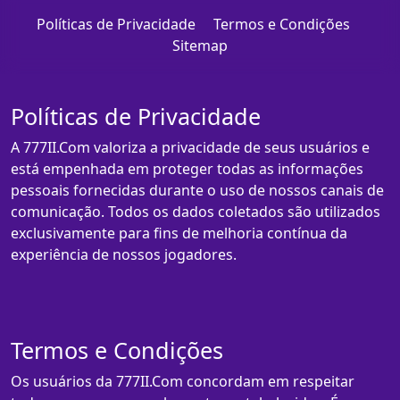
Políticas de Privacidade
Termos e Condições
Sitemap
Políticas de Privacidade
A 777II.Com valoriza a privacidade de seus usuários e
está empenhada em proteger todas as informações
pessoais fornecidas durante o uso de nossos canais de
comunicação. Todos os dados coletados são utilizados
exclusivamente para fins de melhoria contínua da
experiência de nossos jogadores.
Termos e Condições
Os usuários da 777II.Com concordam em respeitar