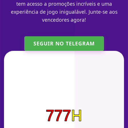
tem acesso a promoções incríveis e uma
experiência de jogo inigualável. Junte-se aos
vencedores agora!
SEGUIR NO TELEGRAM