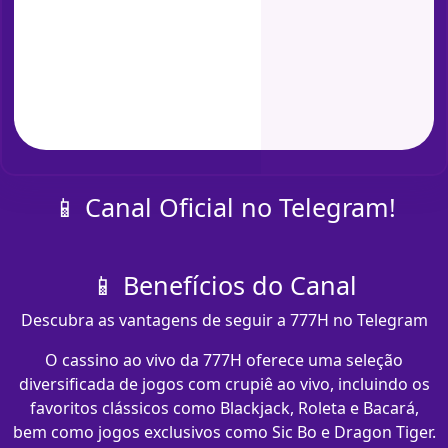
📱 Canal Oficial no Telegram!
📱 Benefícios do Canal
Descubra as vantagens de seguir a 777H no Telegram
O cassino ao vivo da 777H oferece uma seleção
diversificada de jogos com crupiê ao vivo, incluindo os
favoritos clássicos como Blackjack, Roleta e Bacará,
bem como jogos exclusivos como Sic Bo e Dragon Tiger.