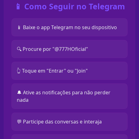
📱 Como Seguir no Telegram
📱 Baixe o app Telegram no seu dispositivo
🔍 Procure por "@777HOficial"
👆 Toque em "Entrar" ou "Join"
🔔 Ative as notificações para não perder
nada
💬 Participe das conversas e interaja