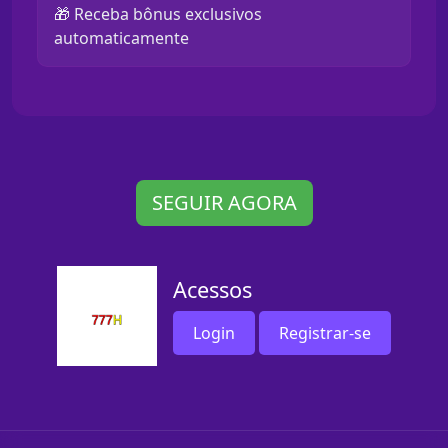
🎁 Receba bônus exclusivos
automaticamente
SEGUIR AGORA
Acessos
Login
Registrar-se