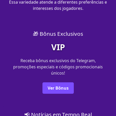
Essa variedade atende a diferentes preferências e
interesses dos jogadores.
🎁 Bônus Exclusivos
VIP
Receba bônus exclusivos do Telegram,
promoções especiais e códigos promocionais
únicos!
Ver Bônus
📢 Notícias em Tempo Real