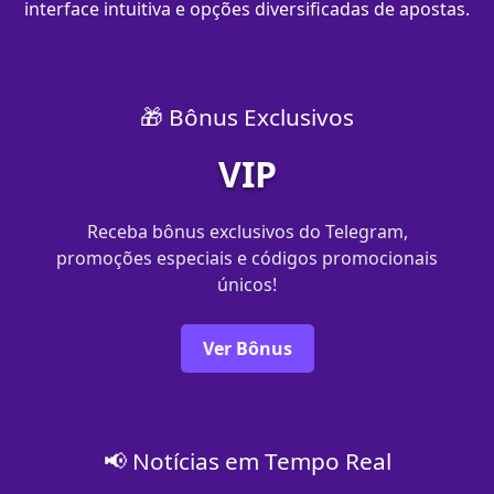
interface intuitiva e opções diversificadas de apostas.
🎁 Bônus Exclusivos
VIP
Receba bônus exclusivos do Telegram,
promoções especiais e códigos promocionais
únicos!
Ver Bônus
📢 Notícias em Tempo Real