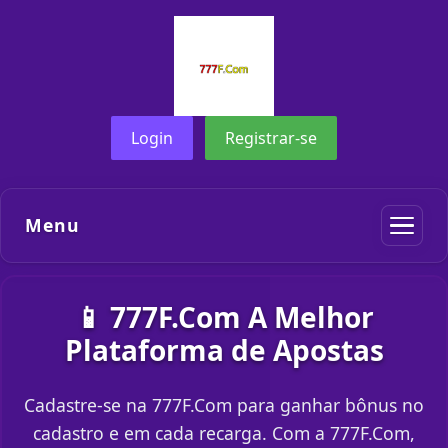
Login
Registrar-se
Menu
📱 777F.Com A Melhor
Plataforma de Apostas
Cadastre-se na 777F.Com para ganhar bônus no
cadastro e em cada recarga. Com a 777F.Com,