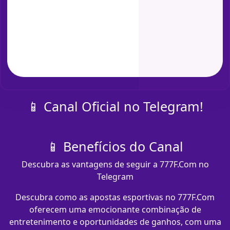
📱 Canal Oficial no Telegram!
📱 Benefícios do Canal
Descubra as vantagens de seguir a 777F.Com no
Telegram
Descubra como as apostas esportivas no 777F.Com
oferecem uma emocionante combinação de
entretenimento e oportunidades de ganhos, com uma