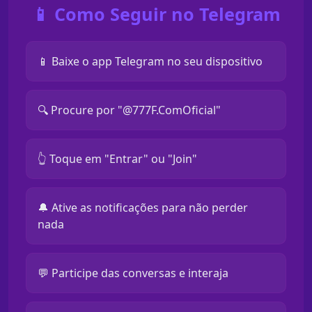
📱 Como Seguir no Telegram
📱 Baixe o app Telegram no seu dispositivo
🔍 Procure por "@777F.ComOficial"
👆 Toque em "Entrar" ou "Join"
🔔 Ative as notificações para não perder
nada
💬 Participe das conversas e interaja