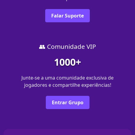
Falar Suporte
👥 Comunidade VIP
1000+
Junte-se a uma comunidade exclusiva de
jogadores e compartilhe experiências!
Entrar Grupo