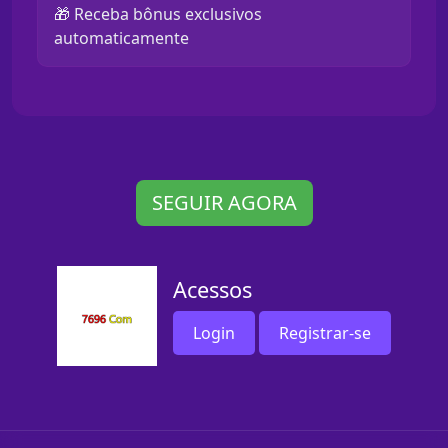
🎁 Receba bônus exclusivos
automaticamente
SEGUIR AGORA
Acessos
Login
Registrar-se