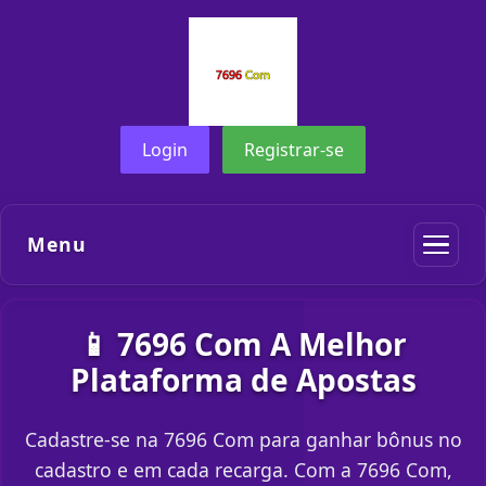
Login
Registrar-se
Menu
📱 7696 Com A Melhor
Plataforma de Apostas
Cadastre-se na 7696 Com para ganhar bônus no
cadastro e em cada recarga. Com a 7696 Com,