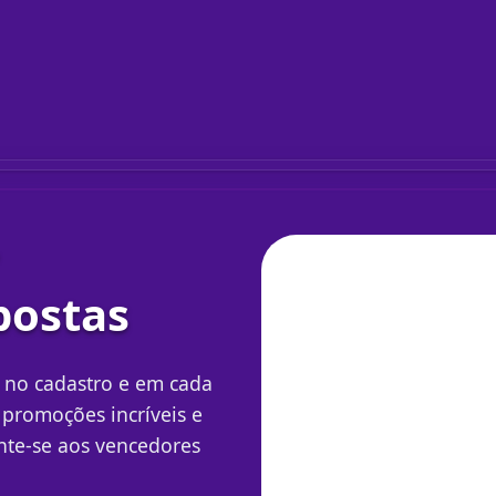
postas
 no cadastro e em cada
 promoções incríveis e
unte-se aos vencedores