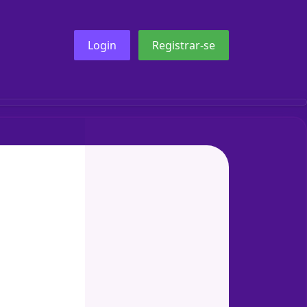
Login
Registrar-se