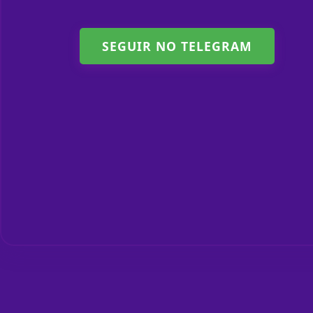
SEGUIR NO TELEGRAM