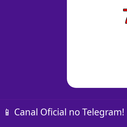
📱 Canal Oficial no Telegram!