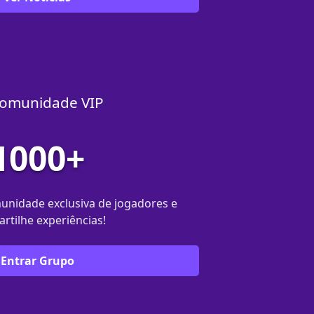
Comunidade VIP
1000+
unidade exclusiva de jogadores e
rtilhe experiências!
Entrar Grupo