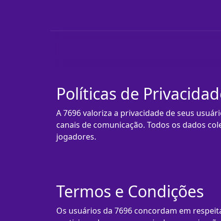
Políticas de Privacida
A 7696 valoriza a privacidade de seus usuá
canais de comunicação. Todos os dados cole
jogadores.
Termos e Condições
Os usuários da 7696 concordam em respeitar