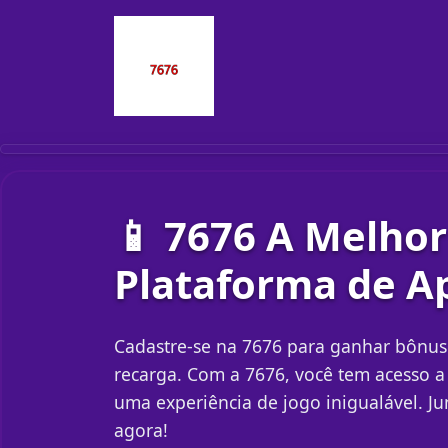
📱 7676 A Melhor
Plataforma de A
Cadastre-se na 7676 para ganhar bônus
recarga. Com a 7676, você tem acesso a
uma experiência de jogo inigualável. J
agora!