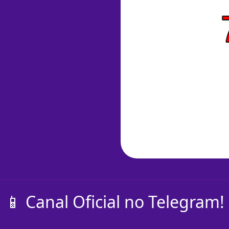
📱 Canal Oficial no Telegram!