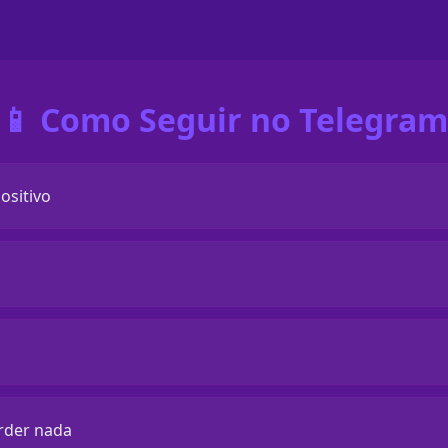
📱 Como Seguir no Telegram
ositivo
erder nada