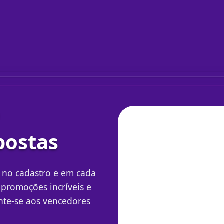
postas
 no cadastro e em cada
 promoções incríveis e
unte-se aos vencedores