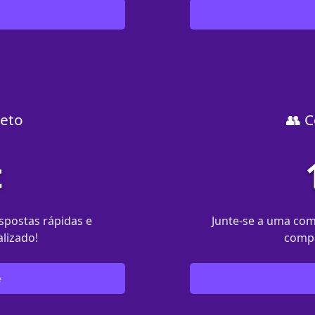
reto
👥 
t
espostas rápidas e
Junte-se a uma com
lizado!
compa
e