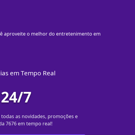
cê aproveite o melhor do entretenimento em
cias em Tempo Real
24/7
e todas as novidades, promoções e
da 7676 em tempo real!