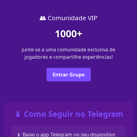
👥 Comunidade VIP
1000+
Junte-se a uma comunidade exclusiva de
jogadores e compartilhe experiências!
Entrar Grupo
📱 Como Seguir no Telegram
📱 Baixe o app Telegram no seu dispositivo