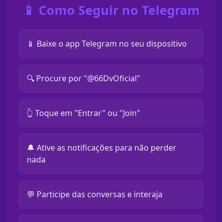
📱 Como Seguir no Telegram
📱 Baixe o app Telegram no seu dispositivo
🔍 Procure por "@66DvOficial"
👆 Toque em "Entrar" ou "Join"
🔔 Ative as notificações para não perder
nada
💬 Participe das conversas e interaja