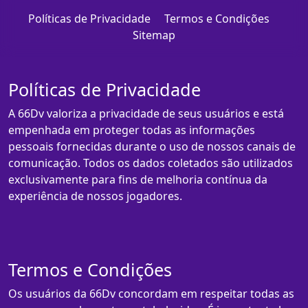
Políticas de Privacidade
Termos e Condições
Sitemap
Políticas de Privacidade
A 66Dv valoriza a privacidade de seus usuários e está
empenhada em proteger todas as informações
pessoais fornecidas durante o uso de nossos canais de
comunicação. Todos os dados coletados são utilizados
exclusivamente para fins de melhoria contínua da
experiência de nossos jogadores.
Termos e Condições
Os usuários da 66Dv concordam em respeitar todas as