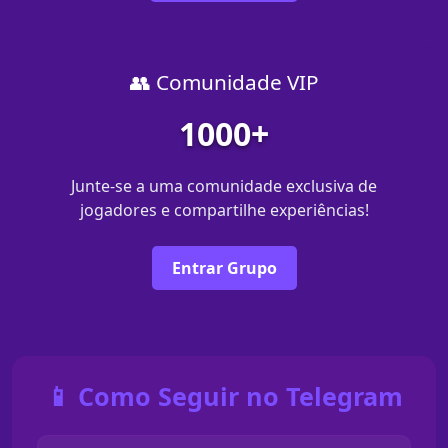
👥 Comunidade VIP
1000+
Junte-se a uma comunidade exclusiva de
jogadores e compartilhe experiências!
Entrar Grupo
📱 Como Seguir no Telegram