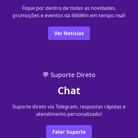
Fique por dentro de todas as novidades,
promoções e eventos da 666Win em tempo real!
Ver Notícias
💬 Suporte Direto
Chat
Suporte direto via Telegram, respostas rápidas e
atendimento personalizado!
Falar Suporte