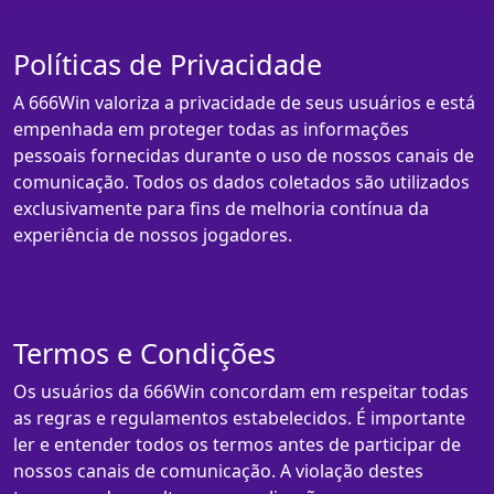
Políticas de Privacidade
A 666Win valoriza a privacidade de seus usuários e está
empenhada em proteger todas as informações
pessoais fornecidas durante o uso de nossos canais de
comunicação. Todos os dados coletados são utilizados
exclusivamente para fins de melhoria contínua da
experiência de nossos jogadores.
Termos e Condições
Os usuários da 666Win concordam em respeitar todas
as regras e regulamentos estabelecidos. É importante
ler e entender todos os termos antes de participar de
nossos canais de comunicação. A violação destes