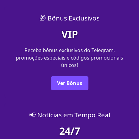
🎁 Bônus Exclusivos
VIP
Receba bônus exclusivos do Telegram,
promoções especiais e códigos promocionais
únicos!
Ver Bônus
📢 Notícias em Tempo Real
24/7