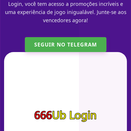
Login, você tem acesso a promoções incríveis e
uma experiência de jogo inigualável. Junte-se aos
vencedores agora!
SEGUIR NO TELEGRAM