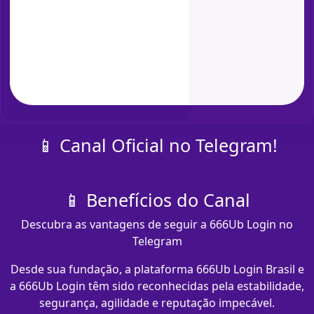
📱 Canal Oficial no Telegram!
📱 Benefícios do Canal
Descubra as vantagens de seguir a 666Ub Login no
Telegram
Desde sua fundação, a plataforma 666Ub Login Brasil e
a 666Ub Login têm sido reconhecidas pela estabilidade,
segurança, agilidade e reputação impecável.