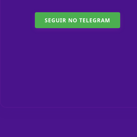
SEGUIR NO TELEGRAM