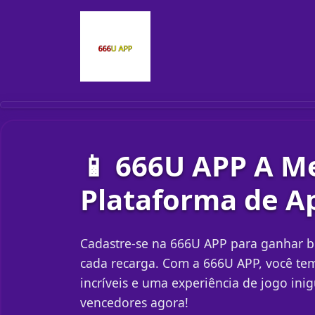
📱 666U APP A M
Plataforma de A
Cadastre-se na 666U APP para ganhar b
cada recarga. Com a 666U APP, você te
incríveis e uma experiência de jogo inig
vencedores agora!