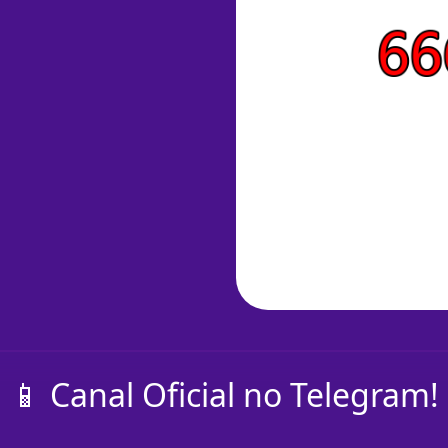
📱 Canal Oficial no Telegram!