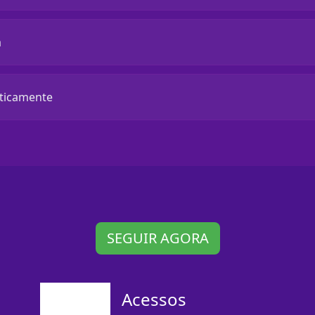
a
aticamente
SEGUIR AGORA
Acessos