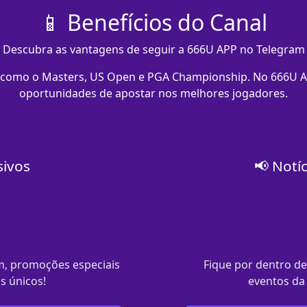
📱 Benefícios do Canal
Descubra as vantagens de seguir a 666U APP no Telegram
como o Masters, US Open e PGA Championship. No 666U APP
oportunidades de apostar nos melhores jogadores.
sivos
📢 Notí
m, promoções especiais
Fique por dentro d
s únicos!
eventos da