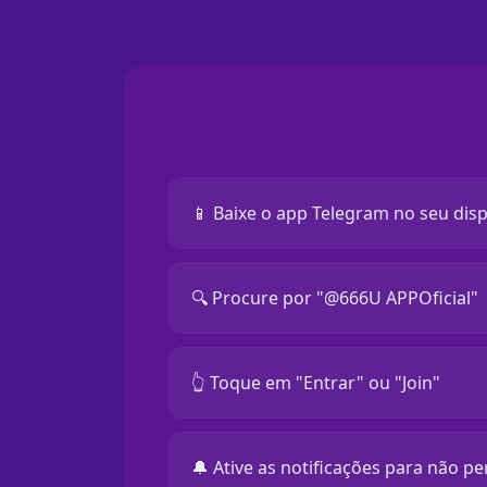
📱 Baixe o app Telegram no seu disp
🔍 Procure por "@666U APPOficial"
👆 Toque em "Entrar" ou "Join"
🔔 Ative as notificações para não p