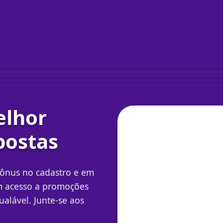
elhor
postas
ônus no cadastro e em
m acesso a promoções
ualável. Junte-se aos