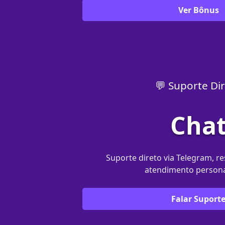
Ver Bônus
💬 Suporte Di
Cha
Suporte direto via Telegram, r
atendimento persona
Falar Suport