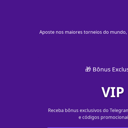
Aposte nos maiores torneios do mundo, 
🎁 Bônus Exclu
VIP
Receba bônus exclusivos do Telegra
e códigos promocionai