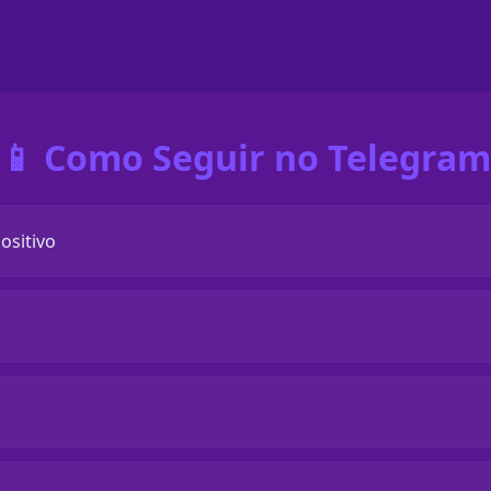
📱 Como Seguir no Telegram
ositivo