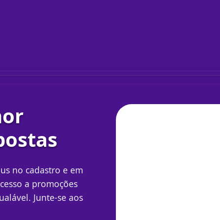
hor
postas
us no cadastro e em
acesso a promoções
ualável. Junte-se aos