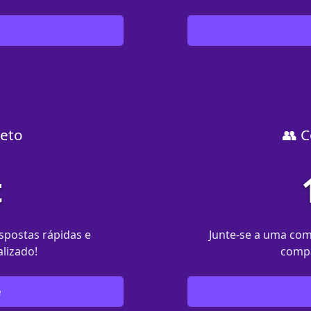
reto
👥 
t
espostas rápidas e
Junte-se a uma com
lizado!
compa
e