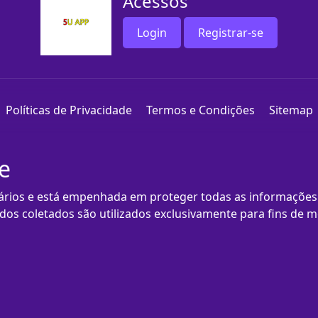
Acessos
Login
Registrar-se
Políticas de Privacidade
Termos e Condições
Sitemap
de
uários e está empenhada em proteger todas as informações
os coletados são utilizados exclusivamente para fins de m