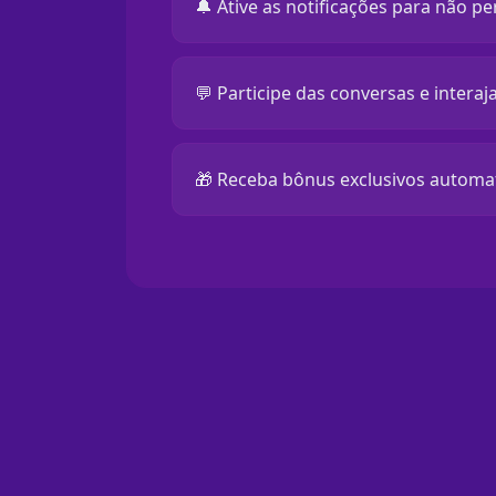
🔔 Ative as notificações para não p
💬 Participe das conversas e interaj
🎁 Receba bônus exclusivos autom