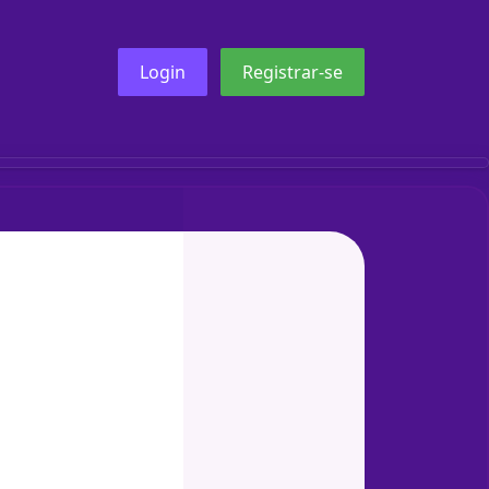
Login
Registrar-se