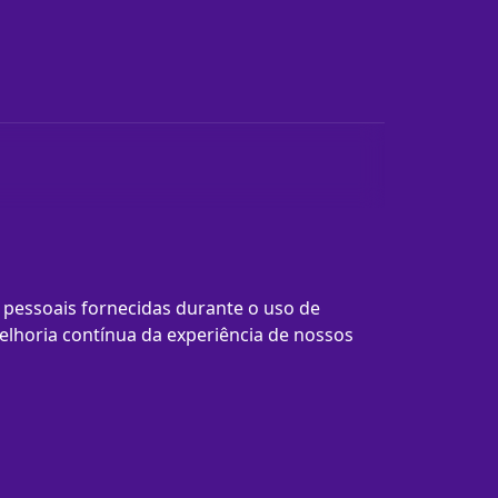
 pessoais fornecidas durante o uso de
elhoria contínua da experiência de nossos