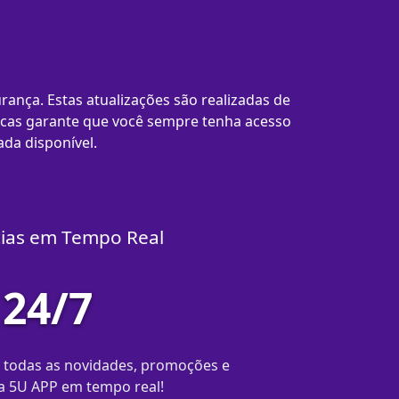
ança. Estas atualizações são realizadas de
icas garante que você sempre tenha acesso
ada disponível.
cias em Tempo Real
24/7
e todas as novidades, promoções e
a 5U APP em tempo real!