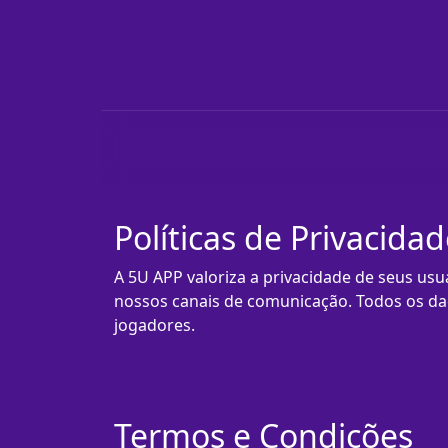
Políticas de Privacida
A 5U APP valoriza a privacidade de seus us
nossos canais de comunicação. Todos os dad
jogadores.
Termos e Condições