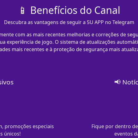
📱 Benefícios do Canal
Descubra as vantagens de seguir a 5U APP no Telegram
ente com as mais recentes melhorias e correções de segur
ua experiência de jogo. O sistema de atualizações automát
ades mais recentes e à proteção de segurança mais atualiz
sivos
📢 Notí
m, promoções especiais
Fique por dentro d
s únicos!
eventos d