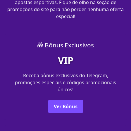
apostas esportivas. Fique de olho na seção de
promoções do site para não perder nenhuma oferta
especial!
🎁 Bônus Exclusivos
VIP
Receba bônus exclusivos do Telegram,
promoções especiais e códigos promocionais
únicos!
Ver Bônus