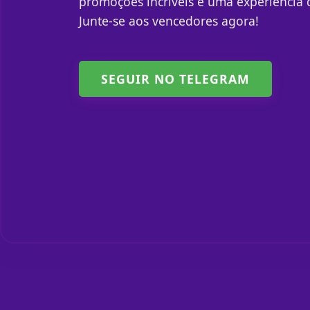
promoções incríveis e uma experiência d
Junte-se aos vencedores agora!
SEGUIR NO TELEGRAM