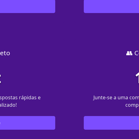
reto
👥 
t
espostas rápidas e
Junte-se a uma com
lizado!
compa
e