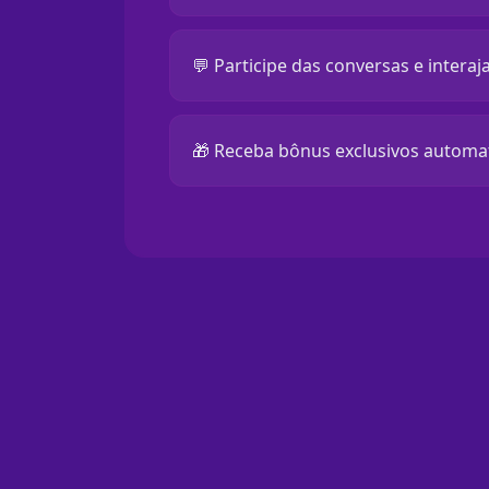
💬 Participe das conversas e interaj
🎁 Receba bônus exclusivos autom