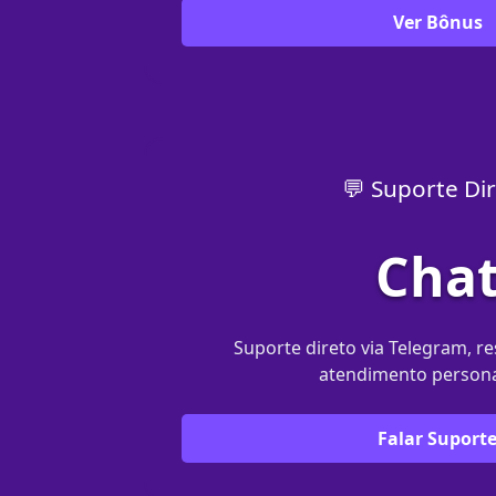
Ver Bônus
💬 Suporte Di
Cha
Suporte direto via Telegram, r
atendimento persona
Falar Suport