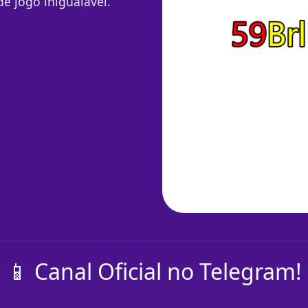
e jogo inigualável.
📱 Canal Oficial no Telegram!