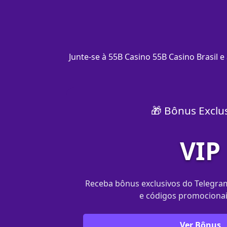
Junte-se à 55B Casino 55B Casino Brasil
🎁 Bônus Exclu
VIP
Receba bônus exclusivos do Telegra
e códigos promocionai
Ver Bônus