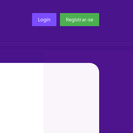
Login
Registrar-se