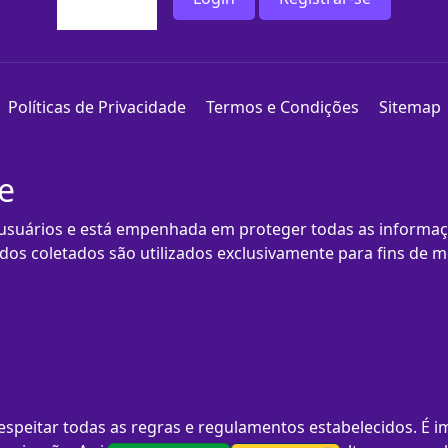
Políticas de Privacidade
Termos e Condições
Sitemap
de
s usuários e está empenhada em proteger todas as informa
os coletados são utilizados exclusivamente para fins de m
peitar todas as regras e regulamentos estabelecidos. É i