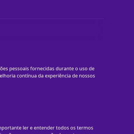
ções pessoais fornecidas durante o uso de
elhoria contínua da experiência de nossos
mportante ler e entender todos os termos