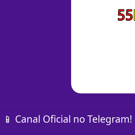
📱 Canal Oficial no Telegram!