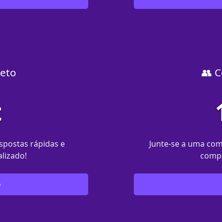
reto
👥 
t
espostas rápidas e
Junte-se a uma com
lizado!
compa
e