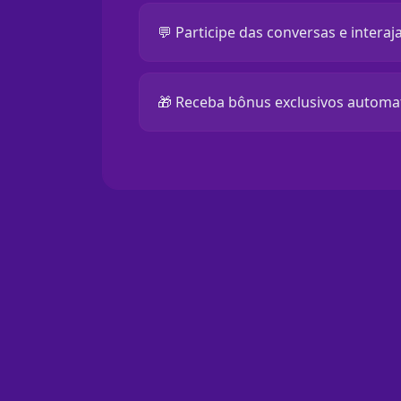
💬 Participe das conversas e interaj
🎁 Receba bônus exclusivos autom