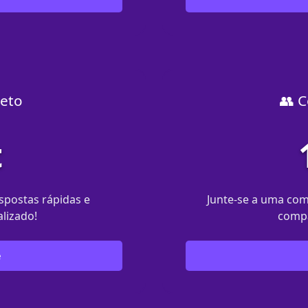
reto
👥 
t
espostas rápidas e
Junte-se a uma com
lizado!
compa
e