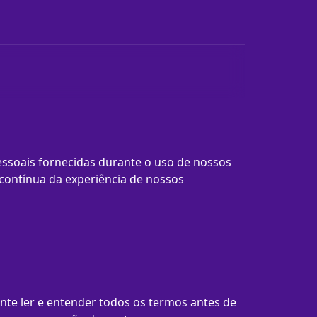
essoais fornecidas durante o uso de nossos
 contínua da experiência de nossos
nte ler e entender todos os termos antes de