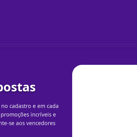
postas
 no cadastro e em cada
 promoções incríveis e
unte-se aos vencedores