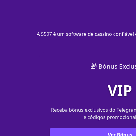
A 5597 é um software de cassino confiável 
🎁 Bônus Exclu
VIP
Receba bônus exclusivos do Telegra
e códigos promocionai
Ver Bônus