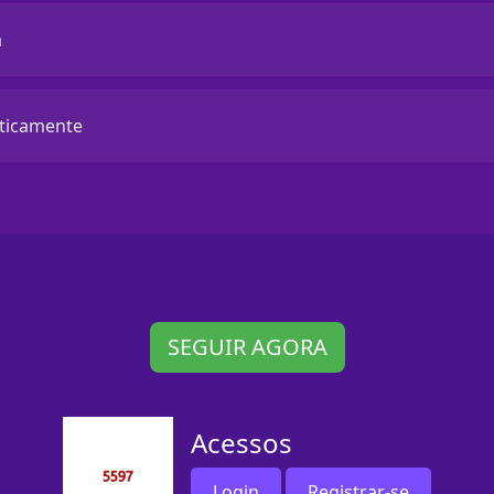
a
aticamente
SEGUIR AGORA
Acessos
Login
Registrar-se