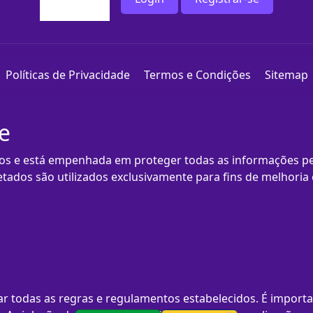
Políticas de Privacidade
Termos e Condições
Sitemap
de
rios e está empenhada em proteger todas as informações p
tados são utilizados exclusivamente para fins de melhoria
 todas as regras e regulamentos estabelecidos. É importa