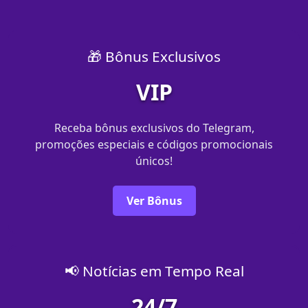
🎁 Bônus Exclusivos
VIP
Receba bônus exclusivos do Telegram,
promoções especiais e códigos promocionais
únicos!
Ver Bônus
📢 Notícias em Tempo Real
24/7