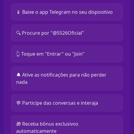
📱 Baixe o app Telegram no seu dispositivo
🔍 Procure por "@5526Oficial"
👆 Toque em "Entrar" ou "Join"
🔔 Ative as notificações para não perder
nada
💬 Participe das conversas e interaja
🎁 Receba bônus exclusivos
automaticamente