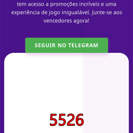
tem acesso a promoções incríveis e uma
experiência de jogo inigualável. Junte-se aos
vencedores agora!
SEGUIR NO TELEGRAM