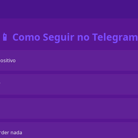
📱 Como Seguir no Telegram
ositivo
"
erder nada