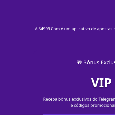
A 54999.Com é um aplicativo de apostas 
🎁 Bônus Exclu
VIP
Receba bônus exclusivos do Telegra
e códigos promocionai