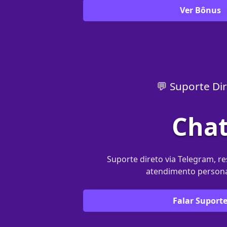
Ver Bônus
💬 Suporte Di
Cha
Suporte direto via Telegram, r
atendimento persona
Falar Suport