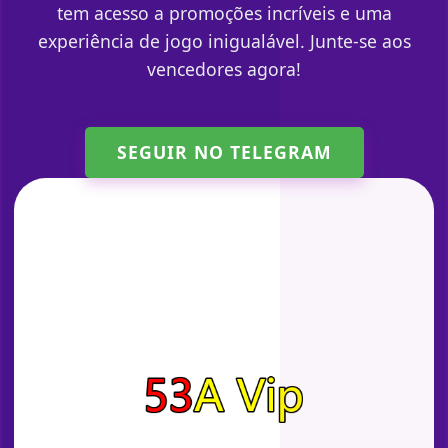
tem acesso a promoções incríveis e uma
experiência de jogo inigualável. Junte-se aos
vencedores agora!
SEGUIR NO TELEGRAM