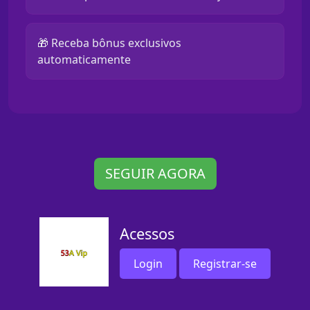
🎁 Receba bônus exclusivos
automaticamente
SEGUIR AGORA
Acessos
Login
Registrar-se