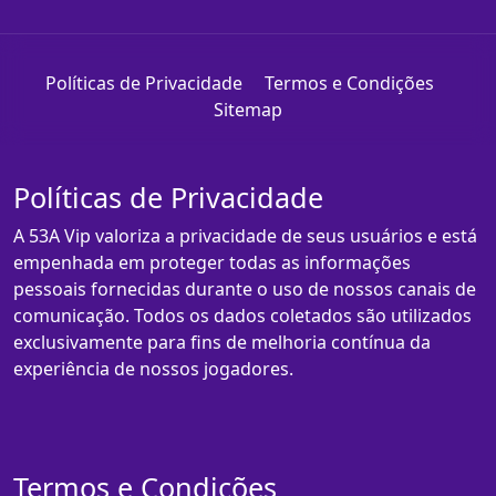
Políticas de Privacidade
Termos e Condições
Sitemap
Políticas de Privacidade
A 53A Vip valoriza a privacidade de seus usuários e está
empenhada em proteger todas as informações
pessoais fornecidas durante o uso de nossos canais de
comunicação. Todos os dados coletados são utilizados
exclusivamente para fins de melhoria contínua da
experiência de nossos jogadores.
Termos e Condições