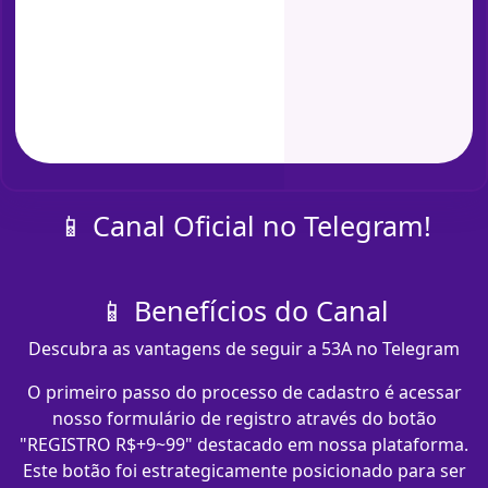
📱 Canal Oficial no Telegram!
📱 Benefícios do Canal
Descubra as vantagens de seguir a 53A no Telegram
O primeiro passo do processo de cadastro é acessar
nosso formulário de registro através do botão
"REGISTRO R$+9~99" destacado em nossa plataforma.
Este botão foi estrategicamente posicionado para ser