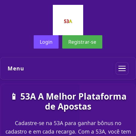
Login
Registrar-se
Menu
📱 53A A Melhor Plataforma
de Apostas
Cadastre-se na 53A para ganhar bônus no
cadastro e em cada recarga. Com a 53A, você tem