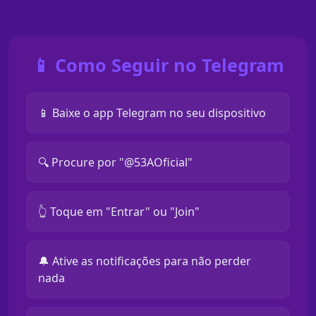
📱 Como Seguir no Telegram
📱 Baixe o app Telegram no seu dispositivo
🔍 Procure por "@53AOficial"
👆 Toque em "Entrar" ou "Join"
🔔 Ative as notificações para não perder
nada