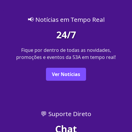
📢 Notícias em Tempo Real
24/7
Fique por dentro de todas as novidades,
promoções e eventos da 53A em tempo real!
Ver Notícias
💬 Suporte Direto
Chat