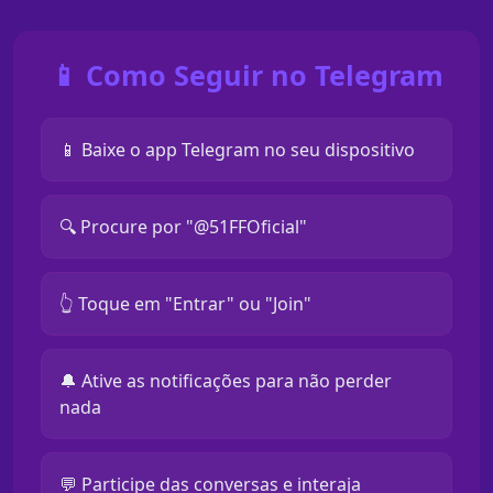
📱 Como Seguir no Telegram
📱 Baixe o app Telegram no seu dispositivo
🔍 Procure por "@51FFOficial"
👆 Toque em "Entrar" ou "Join"
🔔 Ative as notificações para não perder
nada
💬 Participe das conversas e interaja