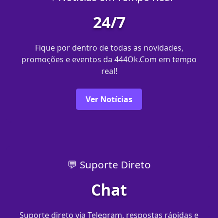
24/7
Fique por dentro de todas as novidades,
promoções e eventos da 444Ok.Com em tempo
real!
Ver Notícias
💬 Suporte Direto
Chat
Suporte direto via Telegram, respostas rápidas e