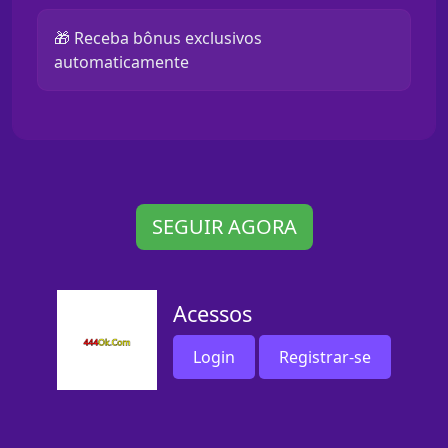
🎁 Receba bônus exclusivos
automaticamente
SEGUIR AGORA
Acessos
Login
Registrar-se