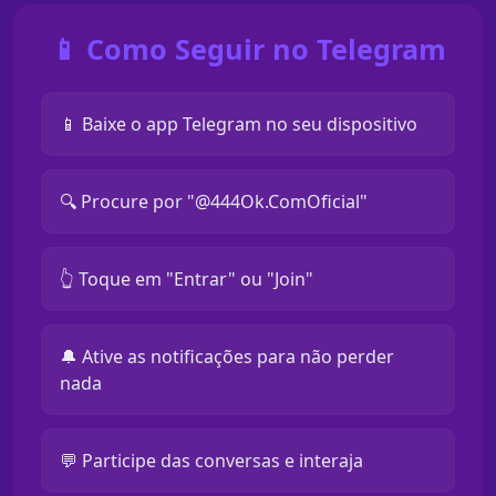
📱 Como Seguir no Telegram
📱 Baixe o app Telegram no seu dispositivo
🔍 Procure por "@444Ok.ComOficial"
👆 Toque em "Entrar" ou "Join"
🔔 Ative as notificações para não perder
nada
💬 Participe das conversas e interaja