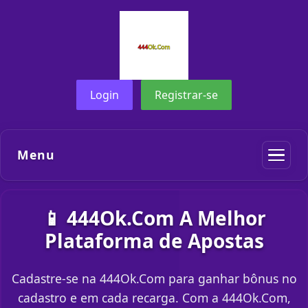
Login
Registrar-se
Menu
📱 444Ok.Com A Melhor
Plataforma de Apostas
Cadastre-se na 444Ok.Com para ganhar bônus no
cadastro e em cada recarga. Com a 444Ok.Com,