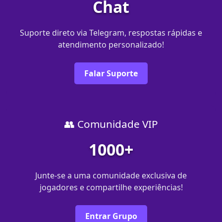
Chat
Suporte direto via Telegram, respostas rápidas e
atendimento personalizado!
Falar Suporte
👥 Comunidade VIP
1000+
Junte-se a uma comunidade exclusiva de
jogadores e compartilhe experiências!
Entrar Grupo