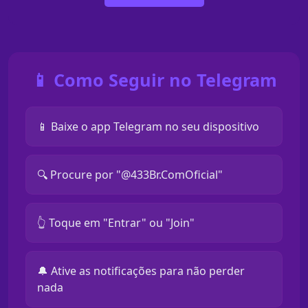
📱 Como Seguir no Telegram
📱 Baixe o app Telegram no seu dispositivo
🔍 Procure por "@433Br.ComOficial"
👆 Toque em "Entrar" ou "Join"
🔔 Ative as notificações para não perder
nada