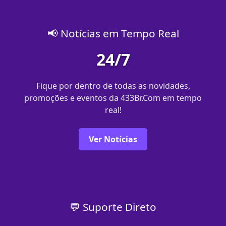
📢 Notícias em Tempo Real
24/7
Fique por dentro de todas as novidades,
promoções e eventos da 433Br.Com em tempo
real!
Ver Notícias
💬 Suporte Direto