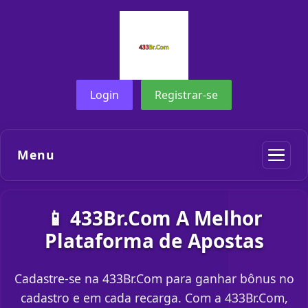
Login
Registrar-se
Menu
📱 433Br.Com A Melhor
Plataforma de Apostas
Cadastre-se na 433Br.Com para ganhar bônus no
cadastro e em cada recarga. Com a 433Br.Com,