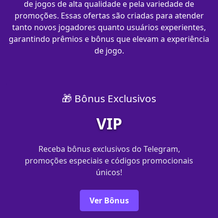
de jogos de alta qualidade e pela variedade de
promoções. Essas ofertas são criadas para atender
tanto novos jogadores quanto usuários experientes,
garantindo prêmios e bônus que elevam a experiência
de jogo.
🎁 Bônus Exclusivos
VIP
Receba bônus exclusivos do Telegram,
promoções especiais e códigos promocionais
únicos!
Ver Bônus