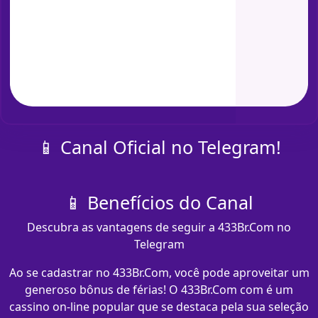
📱 Canal Oficial no Telegram!
📱 Benefícios do Canal
Descubra as vantagens de seguir a 433Br.Com no
Telegram
Ao se cadastrar no 433Br.Com, você pode aproveitar um
generoso bônus de férias! O 433Br.Com com​ é um
cassino on-line popular que se destaca pela sua seleção