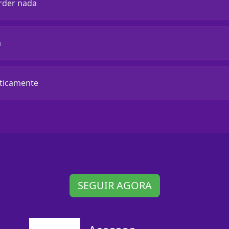
erder nada
a
aticamente
SEGUIR AGORA