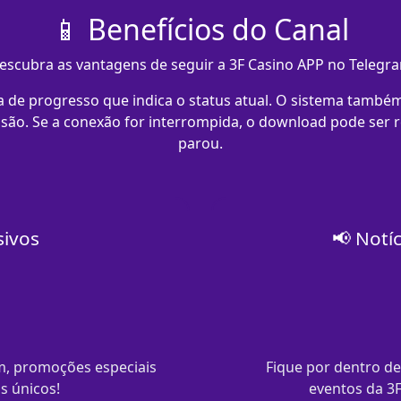
📱 Benefícios do Canal
escubra as vantagens de seguir a 3F Casino APP no Telegr
 de progresso que indica o status atual. O sistema também
são. Se a conexão for interrompida, o download pode se
parou.
sivos
📢 Notí
m, promoções especiais
Fique por dentro d
s únicos!
eventos da 3