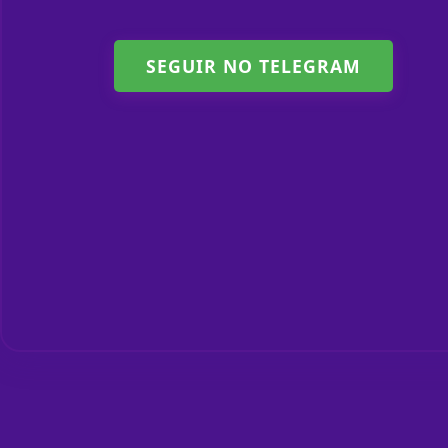
SEGUIR NO TELEGRAM