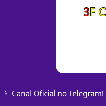
📱 Canal Oficial no Telegram!