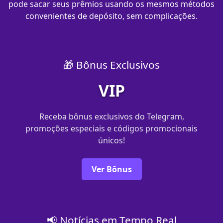
pode sacar seus prêmios usando os mesmos métodos
convenientes de depósito, sem complicações.
🎁 Bônus Exclusivos
VIP
Receba bônus exclusivos do Telegram,
promoções especiais e códigos promocionais
únicos!
Ver Bônus
📢 Notícias em Tempo Real