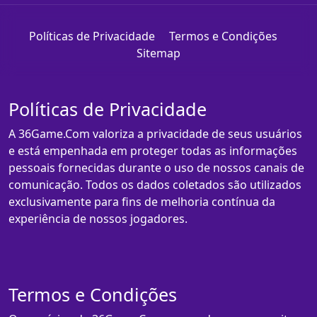
Políticas de Privacidade
Termos e Condições
Sitemap
Políticas de Privacidade
A 36Game.Com valoriza a privacidade de seus usuários
e está empenhada em proteger todas as informações
pessoais fornecidas durante o uso de nossos canais de
comunicação. Todos os dados coletados são utilizados
exclusivamente para fins de melhoria contínua da
experiência de nossos jogadores.
Termos e Condições