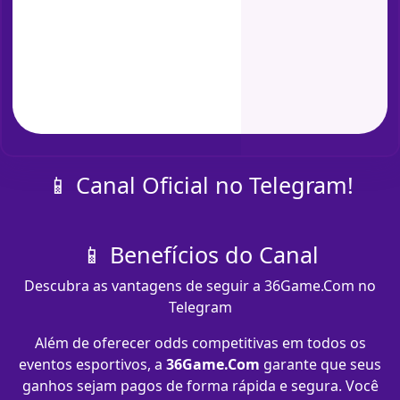
📱 Canal Oficial no Telegram!
📱 Benefícios do Canal
Descubra as vantagens de seguir a 36Game.Com no
Telegram
Além de oferecer odds competitivas em todos os
eventos esportivos, a
36Game.Com
garante que seus
ganhos sejam pagos de forma rápida e segura. Você