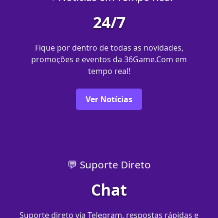
24/7
Fique por dentro de todas as novidades,
promoções e eventos da 36Game.Com em
tempo real!
Ver Notícias
💬 Suporte Direto
Chat
Suporte direto via Telegram, respostas rápidas e