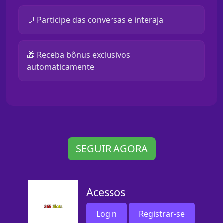
💬 Participe das conversas e interaja
🎁 Receba bônus exclusivos
automaticamente
SEGUIR AGORA
Acessos
Login
Registrar-se