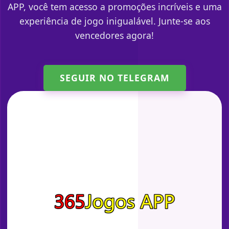
APP, você tem acesso a promoções incríveis e uma
experiência de jogo inigualável. Junte-se aos
vencedores agora!
SEGUIR NO TELEGRAM