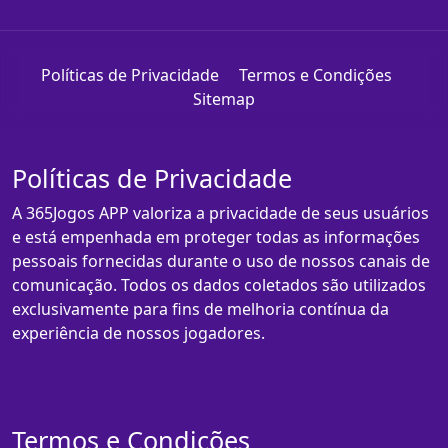
Políticas de Privacidade
Termos e Condições
Sitemap
Políticas de Privacidade
A 365Jogos APP valoriza a privacidade de seus usuários
e está empenhada em proteger todas as informações
pessoais fornecidas durante o uso de nossos canais de
comunicação. Todos os dados coletados são utilizados
exclusivamente para fins de melhoria contínua da
experiência de nossos jogadores.
Termos e Condições