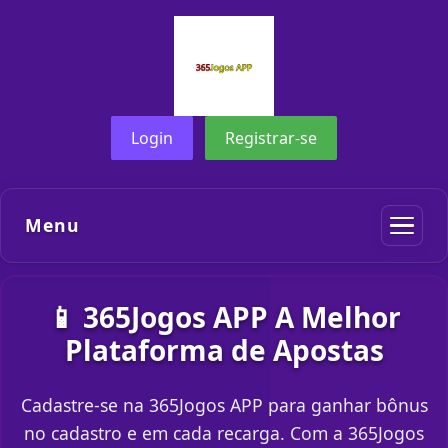
Login
Registrar-se
Menu
📱 365Jogos APP A Melhor
Plataforma de Apostas
Cadastre-se na 365Jogos APP para ganhar bônus
no cadastro e em cada recarga. Com a 365Jogos