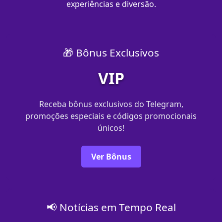
experiências e diversão.
🎁 Bônus Exclusivos
VIP
Receba bônus exclusivos do Telegram,
promoções especiais e códigos promocionais
únicos!
Ver Bônus
📢 Notícias em Tempo Real