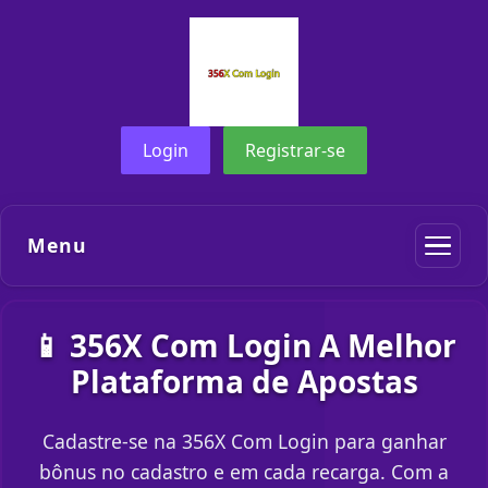
Login
Registrar-se
Menu
📱 356X Com Login A Melhor
Plataforma de Apostas
Cadastre-se na 356X Com Login para ganhar
bônus no cadastro e em cada recarga. Com a