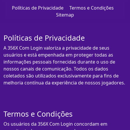
Políticas de Privacidade
Termos e Condições
Sitemap
Políticas de Privacidade
A 356X Com Login valoriza a privacidade de seus
usuários e está empenhada em proteger todas as
informações pessoais fornecidas durante o uso de
nossos canais de comunicação. Todos os dados
coletados são utilizados exclusivamente para fins de
melhoria contínua da experiência de nossos jogadores.
Termos e Condições
Os usuários da 356X Com Login concordam em