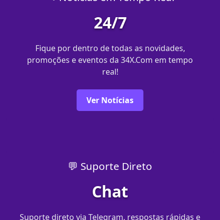
24/7
Fique por dentro de todas as novidades,
promoções e eventos da 34X.Com em tempo
real!
Ver Notícias
💬 Suporte Direto
Chat
Suporte direto via Telegram, respostas rápidas e