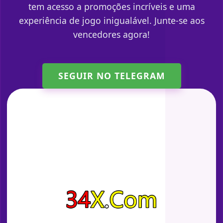
tem acesso a promoções incríveis e uma
experiência de jogo inigualável. Junte-se aos
vencedores agora!
SEGUIR NO TELEGRAM