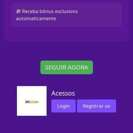
🎁 Receba bônus exclusivos
automaticamente
SEGUIR AGORA
Acessos
Login
Registrar-se